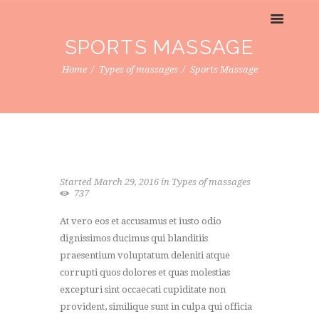
SPORTS MASSAGE
Home
Types of massages
Sports Massage
Started
March 29, 2016
in
Types of massages
737
At vero eos et accusamus et iusto odio
dignissimos ducimus qui blanditiis
praesentium voluptatum deleniti atque
corrupti quos dolores et quas molestias
excepturi sint occaecati cupiditate non
provident, similique sunt in culpa qui officia