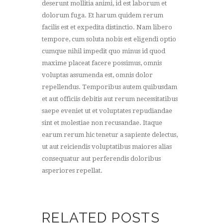
deserunt mollitia animi, id est laborum et
dolorum fuga. Et harum quidem rerum
facilis est et expedita distinctio. Nam libero
tempore, cum soluta nobis est eligendi optio
cumque nihil impedit quo minus id quod
maxime placeat facere possimus, omnis
voluptas assumenda est, omnis dolor
repellendus. Temporibus autem quibusdam
et aut officiis debitis aut rerum necessitatibus
saepe eveniet ut et voluptates repudiandae
sint et molestiae non recusandae. Itaque
earum rerum hic tenetur a sapiente delectus,
ut aut reiciendis voluptatibus maiores alias
consequatur aut perferendis doloribus
asperiores repellat.
RELATED POSTS